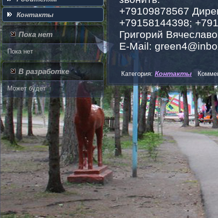
+79109878567 Дирек
Контакты
+79158144398; +791
Григорий Вячеславо
Пока нет
E-Mail: green4@inbo
Пока нет
В разработке
Контакты
Категория:
Коммен
Может будет