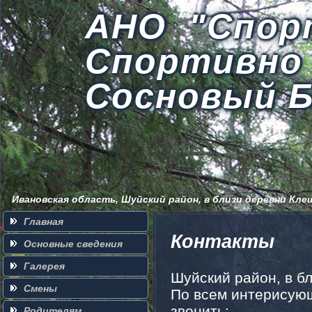
АНО "Спор
Спортивно
Сосновый 
Ивановская область, Шуйский район, в близи деревни Кле
Главная
Контакты
Основные сведения
Галерея
Шуйский район, в бл
Смены
По всем интерисую
звонить:
Родителям